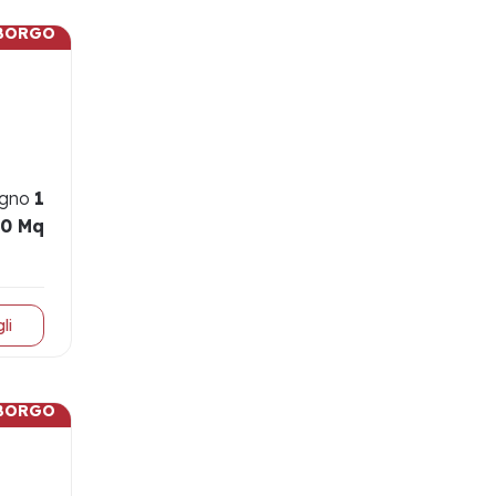
BORGO
gno
1
0 Mq
li
BORGO