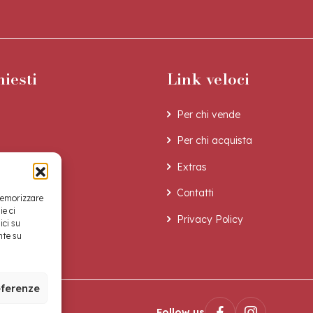
hiesti
Link veloci
Per chi vende
Per chi acquista
Extras
Contatti
 memorizzare
ie ci
Privacy Policy
ici su
nte su
eferenze
Follow us