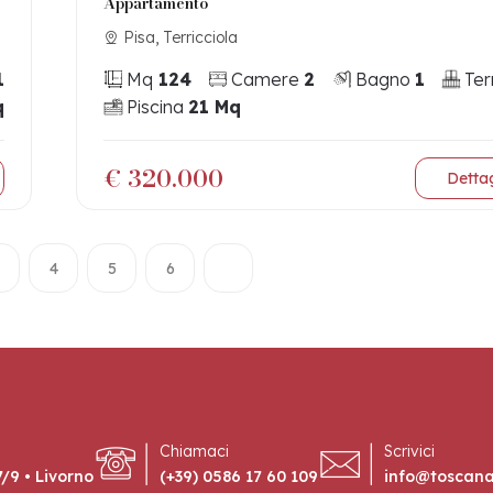
Appartamento
Pisa, Terricciola
1
Mq
124
Camere
2
Bagno
1
Ter
q
Piscina
21 Mq
€ 320.000
Dettag
4
5
6
Chiamaci
Scrivici
/9 • Livorno
(+39) 0586 17 60 109
info@toscan