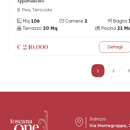
Appartamento
Pisa, Terricciola
Mq
106
Camere
2
Bagno
Terrazzo
20 Mq
Piscina
21 M
€ 240.000
Dettagli
1
2
3
Indirizzo
Via Montegrappa, 7