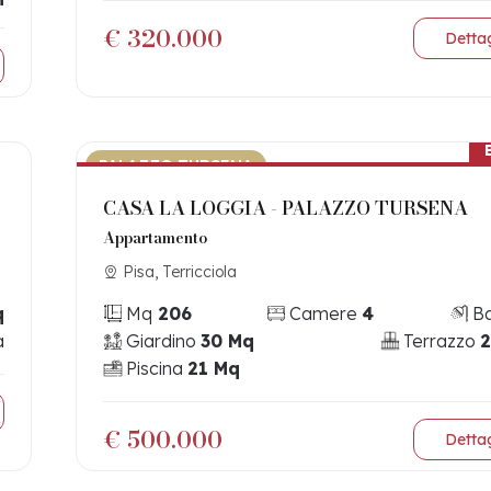
€ 320.000
Dettag
PALAZZO TURSENA
CASA LA LOGGIA - PALAZZO TURSENA
Appartamento
Pisa, Terricciola
q
Mq
206
Camere
4
B
a
Giardino
30 Mq
Terrazzo
2
Piscina
21 Mq
€ 500.000
Dettag