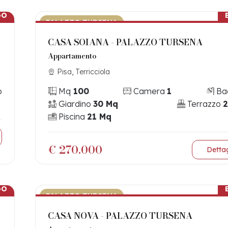
GO
PALAZZO TURSENA
CASA SOIANA - PALAZZO TURSENA
Appartamento
Pisa, Terricciola
o
Mq
100
Camera
1
Ba
Giardino
30 Mq
Terrazzo
2
Piscina
21 Mq
€ 270.000
Dettag
GO
PALAZZO TURSENA
CASA NOVA - PALAZZO TURSENA