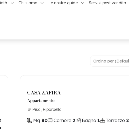
ietà
Chi siamo
Le nostre guide
Servizi post vendita
CASA ZAFIRA
Appartamento
Pisa, Riparbella
2
Mq
80
Camere
2
Bagno
1
Terrazzo
2
q