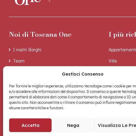
Noi di Toscana One
I più ric
I nostri Borghi
Appartamenti
Team
Ville
La nostra esperienza
Casali
Gestisci Consenso
La nostra storia
Per fornire le migliori esperienze, utilizziamo tecnologie come i cookie per
e/o accedere alle informazioni del dispositivo. Il consenso a queste tecnolog
permetterà di elaborare dati come il comportamento di navigazione o ID un
questo sito. Non acconsentire o ritirare il consenso può influire negativame
alcune caratteristiche e funzioni.
Accetta
Nega
Visualizza Le Pr
Materico
Copyright © 2026 Toscana One Srls • Made with
by