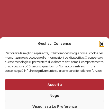
Gestisci Consenso
Per fornire le migliori esperienze, utilizziamo tecnologie come i cookie per
memorizzare e/o accedere alle informazioni del dispositivo. Il consenso a
queste tecnologie ci permetterà di elaborare dati come il comportamento
di navigazione o ID unici su questo sito. Non acconsentire o ritirare il
consenso può influire negativamente su alcune caratteristiche e funzioni.
Accetta
Nega
Materico
Copyright © 2026 Toscana One Srls • Made with
by
Visualizza Le Preferenze