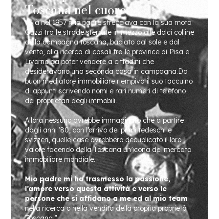
Toscana nel cuore.
“Già nel 1957 mio padre sfrecciava con la sua moto
Guzzi tra le strade sterrate in mezzo alle dolci colline
della campagna toscana, baciato dal sole e dal
vento, alla ricerca di casali fra le province di Pisa e
Livorno da poter vendere a cittadini che
desideravano una seconda casa in campagna.
Da
buon mediatore immobiliare riempiva il suo taccuino
di appunti scrivendo nomi e rari numeri di telefono
dei proprietari degli immobili.
Allora nessuno avrebbe immaginato che a partire
dagli anni ’80, con l’arrivo dei primi tedeschi e
svizzeri, quelle case avrebbero decuplicato il loro
valore facendo della Toscana un’icona del mercato
immobiliare mondiale.
Mio padre mi ha trasmesso la passione,
l’amore verso questa attività e verso le
persone che si affidano a me ed al mio team
nella ricerca o nella vendita della propria proprietà
Toscana.”