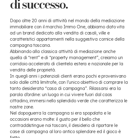
di successo.
Dopo oltre 20 anni di attività nel mondo della mediazione
immobiliare con il marchio Immo One, abbiamo dato vita
ad un brand dedicato alla vendita di casali, ville e
caratteristici appartamenti nella suggestiva cornice della
campagna toscana.
Abbinando alla classica attività di mediazione anche
quella di “rent” e di “property management”, creiamo un
corridoio accelerato di clientela estera e nazionale per la
vendita delle proprietà.
In quegli anni i potenziali clienti erano pochi e provenivano
solo dalle città limitrofe, con l’unico obiettivo di comprare la
tanto desiderata “casa di campagna”. Rilassarsi era la
parola d’ordine: un luogo in cui vivere fuori dal caos
cittadino, immersi nello splendido verde che caratterizza le
nostre zone.
Nel dopoguerra la campagna si era spopolata e le
occasioni erano molte: il gusto per il bello che
contraddistingue noi toscani, il desiderio di riportare le
case di campagna al loro antico splendore ed il gioco è
fatto.