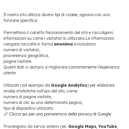
utilizzate dal presente sito
Il nostro sito utilizza diversi tipi di cookie, ognuno con una
funzione specifica:
1. Cookie di navigazione
Permettono il corretto funzionamento del sito e raccolgono
informazioni su come i visitatori lo utilizzano.
Le informazioni
vengono raccolte in forma
anonima
e includono:
numero di visitatori,
provenienza geografica,
pagine visitate.
Questi dati ci aiutano a migliorare costantemente l’esperienza
utente.
2. Cookie analitici
Utilizzati (ad esempio da
Google Analytics
) per elaborare
analisi statistiche sull’uso del sito, come:
numero di pagine visitate,
numero di clic su una determinata pagina,
tipo di dispositivo utilizzato.
Clicca qui per una panoramica della privacy di Google
3. Cookie di terze parti
Provengono da servizi esterni (es.
Google Maps
,
YouTube
,