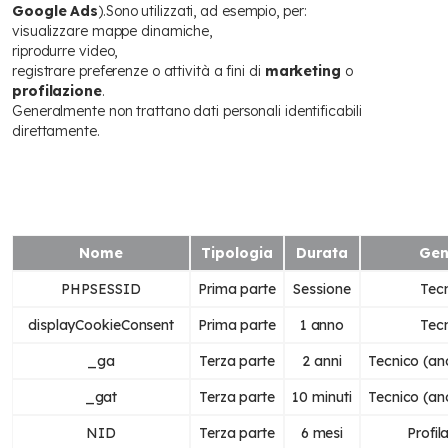
Google Ads
).
Sono utilizzati, ad esempio, per:
visualizzare mappe dinamiche,
riprodurre video,
registrare preferenze o attività a fini di
marketing
o
profilazione
.
Generalmente non trattano dati personali identificabili
direttamente.
Tabella riepilogativa dei
cookie utilizzati
Nome
Tipologia
Durata
Gen
PHPSESSID
Prima parte
Sessione
Tec
displayCookieConsent
Prima parte
1 anno
Tec
_ga
Terza parte
2 anni
Tecnico (an
_gat
Terza parte
10 minuti
Tecnico (an
NID
Terza parte
6 mesi
Profil