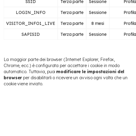
SSID
Terza parte
Sessione
Profil
LOGIN_INFO
Terza parte
Sessione
Profil
VISITOR_INFO1_LIVE
Terza parte
8 mesi
Profil
SAPISID
Terza parte
Sessione
Profil
Come disabilitare i cookie
La maggior parte dei browser (Internet Explorer, Firefox,
Chrome, ecc.) è configurata per accettare i cookie in modo
automatico. Tuttavia, puoi
modificare le impostazioni del
browser
per disabilitarli o ricevere un avviso ogni volta che un
cookie viene inviato.
Attenzione:
disabilitare i cookie tecnici o di navigazione
può compromettere la corretta visualizzazione del sito
o limitarne le funzionalità.