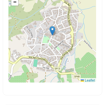
−
Leaflet