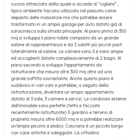
cucina attrezzata dalla quale si accede al “cigliere” ,
tipico ambiente toscano utilizzato nel passato come
deposito delle masserizie ma che potrebbe essere
trasformato in un ampio garage per auto dotato già di
saracinesca sulla strada principale.
Al piano primo di 350
mq si sviluppa il piano nobile composto da un grande
salone di rappresentanza e da 2 salotti più piccoli posti
lateralmente al salone.
Le camere sono 3 e sono ampie
ed accoglienti dotate complessivamente di 2 bagni.
Al
piano secondo si sviluppa l’appartamento da
ristrutturare che misura oltre 300 mq oltre ad una
grande soffitta sovrastante. Anche questo piano è
suddiviso in vari vani e potrebbe, a seguito della
ristrutturazione, diventare un ampio appartamento
dotato di 3 sale, 3 camere e servizi.
Le condizioni esterne
dell’immobile sono perfette (tetto e facciate
recentemente ristrutturate)
Il giardino e terreno di
proprietà misura oltre 6000 mq e si potrebbe realizzare
un’ampia piscina a sbalzo.
Casciana è un piccolo borgo
con case antiche e soleggiate. La cittadina