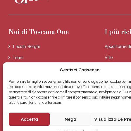
Noi di Toscana One
I più ric
I nostri Borghi
Appartamenti
Team
Ville
La nostra esperienza
Casali
Gestisci Consenso
La nostra storia
Per fornire le migliori esperienze, utilizziamo tecnologie come i cookie per
e/o accedere alle informazioni del dispositivo. Il consenso a queste tecnolog
permetterà di elaborare dati come il comportamento di navigazione o ID un
questo sito. Non acconsentire o ritirare il consenso può influire negativame
alcune caratteristiche e funzioni.
Accetta
Nega
Visualizza Le Pr
Materico
Copyright © 2026 Toscana One Srls • Made with
by