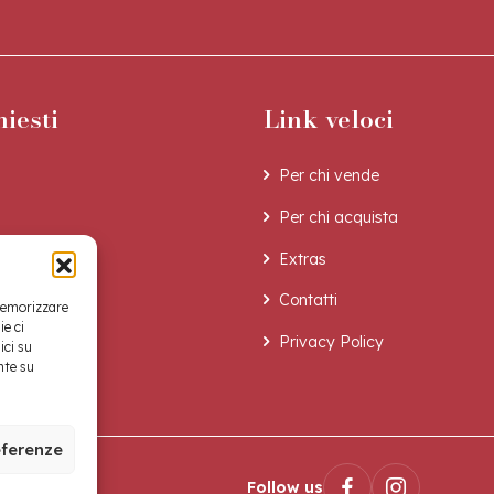
hiesti
Link veloci
Per chi vende
Per chi acquista
Extras
Contatti
 memorizzare
ie ci
Privacy Policy
ici su
nte su
eferenze
Follow us