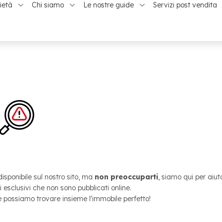
ietà
Chi siamo
Le nostre guide
Servizi post vendita
ultato trovato!
sponibile sul nostro sito, ma
non preoccuparti
, siamo qui per aiuta
esclusivi che non sono pubblicati online.
 possiamo trovare insieme l'immobile perfetto!