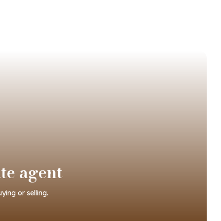
ate agent
ing or selling.