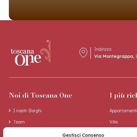
Indirizzo
Via Montegrappa, 7
Noi di Toscana One
I più ric
I nostri Borghi
Appartamenti
Team
Ville
La nostra esperienza
Casali
Gestisci Consenso